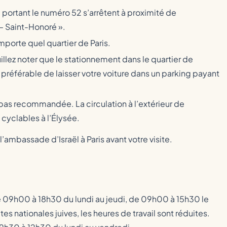
consularinfo@paris.mfa.gov.il
 portant le numéro 52 s’arrêtent à proximité de
 – Saint-Honoré ».
https://embassies.gov.il/paris/Pages/default.aspx
mporte quel quartier de Paris.
illez noter que le stationnement dans le quartier de
– 1 Heure
 préférable de laisser votre voiture dans un parking payant
 pas recommandée. La circulation à l’extérieur de
 cyclables à l’Élysée.
l’ambassade d’Israël à Paris avant votre visite.
e 09h00 à 18h30 du lundi au jeudi, de 09h00 à 15h30 le
es nationales juives, les heures de travail sont réduites.