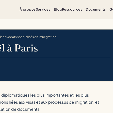
À propos
Services
Blog
Ressources
Documents
G
 des avocats spécialisés en immigration
l à Paris
s diplomatiques les plus importantes et les plus
ions liées aux visas et aux processus de migration, et
isation de documents.