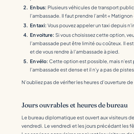
Courriel
En bus:
Plusieurs véhicules de transport public
l’ambassade. Il faut prendre l’arrêt « Matignon
Site web
En taxi:
Vous pouvez appeler un taxi depuis n’i
En voiture:
Si vous choisissez cette option, veu
Décalage horaire entre Jérusalem et Paris
l’ambassade peut être limité ou coûteux. Il est
et de vous rendre à l’ambassade à pied.
En vélo:
Cette option est possible, mais n’est
l’ambassade est dense et il n’y a pas de pistes
N’oubliez pas de vérifier les heures d’ouverture de 
Jours ouvrables et heures de bureau
Le bureau diplomatique est ouvert aux visiteurs d
vendredi. Le vendredi et les jours précédant les fêt