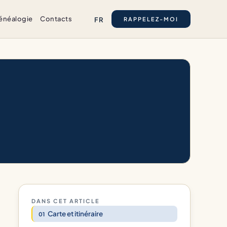
énéalogie
Contacts
FR
RAPPELEZ-MOI
DANS CET ARTICLE
Carte et itinéraire