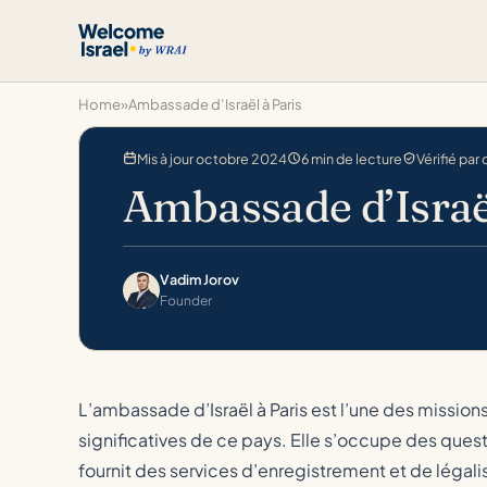
Home
»
Ambassade d’Israël à Paris
Mis à jour octobre 2024
6 min de lecture
Vérifié par
Ambassade d’Israë
Vadim Jorov
Founder
L’ambassade d’Israël à Paris est l’une des mission
significatives de ce pays. Elle s’occupe des quest
fournit des services d’enregistrement et de légal