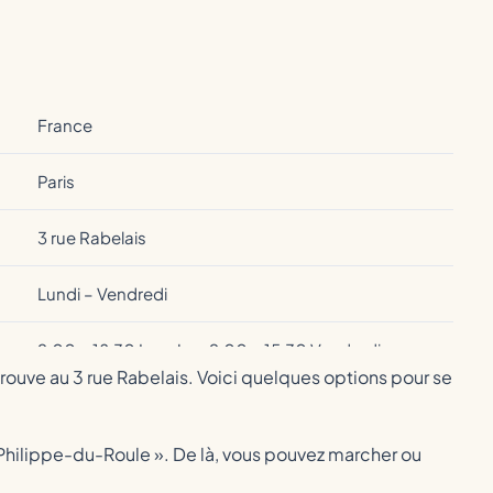
France
Paris
3 rue Rabelais
Lundi – Vendredi
9:00 – 18:30 Lun-Jeu, 9:00 – 15:30 Vendredi
 trouve au 3 rue Rabelais. Voici quelques options pour se
+33 0140 76 55 13
t-Philippe-du-Roule ». De là, vous pouvez marcher ou
+33 1 40 76 55 55