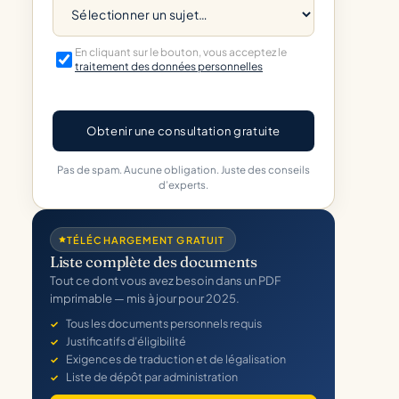
En cliquant sur le bouton, vous acceptez le
traitement des données personnelles
Obtenir une consultation gratuite
Pas de spam. Aucune obligation. Juste des conseils
d’experts.
TÉLÉCHARGEMENT GRATUIT
Liste complète des documents
Tout ce dont vous avez besoin dans un PDF
imprimable — mis à jour pour 2025.
Tous les documents personnels requis
Justificatifs d’éligibilité
Exigences de traduction et de légalisation
Liste de dépôt par administration